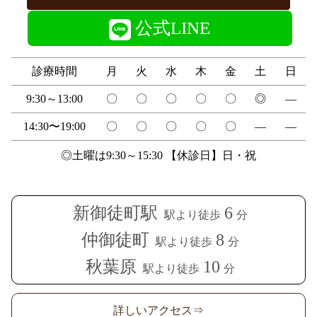
公式LINE
診療時間
月
火
水
木
金
土
日
9:30～13:00
〇
〇
〇
〇
〇
◎
―
14:30〜19:00
〇
〇
〇
〇
〇
―
―
◎土曜は9:30～15:30 【休診日】日・祝
新御徒町駅
6
駅より徒歩
分
仲御徒町
8
駅より徒歩
分
秋葉原
10
駅より徒歩
分
詳しいアクセス⇒